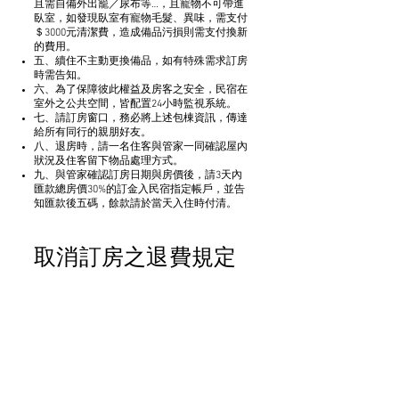
且需自備外出籠／尿布等…，且寵物不可帶進
臥室，如發現臥室有寵物毛髮、異味，需支付
＄3000元清潔費，造成備品污損則需支付換新
的費用。
五、續住不主動更換備品，如有特殊需求訂房
時需告知。
六、為了保障彼此權益及房客之安全，民宿在
室外之公共空間，皆配置24小時監視系統。
七、請訂房窗口，務必將上述包棟資訊，傳達
給所有同行的親朋好友。
八、退房時，請一名住客與管家一同確認屋內
狀況及住客留下物品處理方式。
九、與管家確認訂房日期與房價後，請3天內
匯款總房價30%的訂金入民宿指定帳戶，並告
知匯款後五碼，餘款請於當天入住時付清。
取消訂房之退費規定
以交通部觀光局94年1月13日交路字第
0990000402號函公告為準：
1. 於預定住宿日前第十四日以前通知者，得請
求退還已付訂金100%。
2. 於預定住宿日前第七日至第十三日通知者，
得請求退還已付訂金70%。
3. 於預定住宿日前第四日至第六日通知者，得
請求退還已付訂金50%。