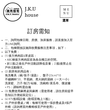
J.K.U
ME
NU
house
​選單
訂房需知
一、詢問包棟日期、房價、加床服務，請直接加入官
方LINE詢問。
二、包棟開放設施與收費服務注意事項，如下：
以下免費：
(1) 後方烤肉區&草皮區：
• ABC棟後方烤肉區皆為各自獨立的空間。
• 於22點之後在戶外活動請降低音量；23點後禁止在
戶外活動聊天。
(2) 廚房有的用品有：
免洗餐具（碗/筷子/湯匙）、盤子(23cm)*10
不鏽鋼杯*20、平底鍋、煮火鍋的湯鍋（一大一小）
洗菜籃、刀子/刨刀/砧板、洗碗精/菜瓜布、微波爐
• PS：調味料需自備
(3) 免費使用麻將桌與麻將（需使用者，請住房前提早
告知以方便組裝定位）。
(4) KTV點唱設備（歡唱至晚上10點）。
(5) 戶外折疊桌／椅：每棟可使用一張折疊桌及8張戶
外椅（請勿將室內餐椅移至戶外使用）。