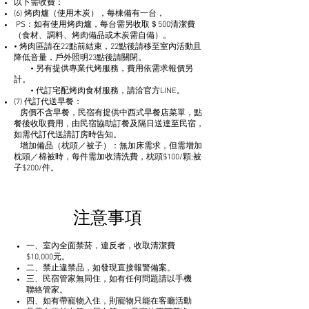
以下需收費：
(6) 烤肉爐（使用木炭），每棟備有一台，
PS：如有使用烤肉爐，每台需另收取＄500清潔費
（食材、調料、烤肉備品或木炭需自備）。
• 烤肉區請在22點前結束，22點後請移至室內活動且
降低音量，戶外照明23點後請關閉。
• 另有提供專業代烤服務，費用依需求報價另
計。
• 代訂宅配烤肉食材服務，請洽官方LINE。
(7) 代訂代送早餐：
房價不含早餐，民宿有提供中西式早餐店菜單，點
餐後收取費用，由民宿協助訂餐及隔日送達至民宿，
如需代訂代送請訂房時告知。
增加備品（枕頭／被子）：無加床需求，但需增加
枕頭／棉被時，每件需加收清洗費，枕頭$100/顆;被
子$200/件。
注意事項
一、室內全面禁菸，違反者，收取清潔費
$10,000元。
二、禁止違禁品，如發現直接報警備案。
三、民宿管家無同住，如有任何問題請以手機
聯絡管家。
四、如有帶寵物入住，則寵物只能在客廳活動