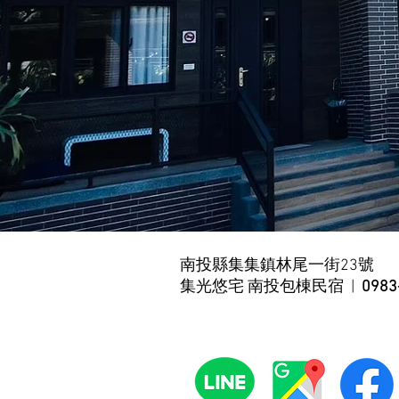
南投縣集集鎮林尾一街23號
集光悠宅 南投包棟民宿 |
0983